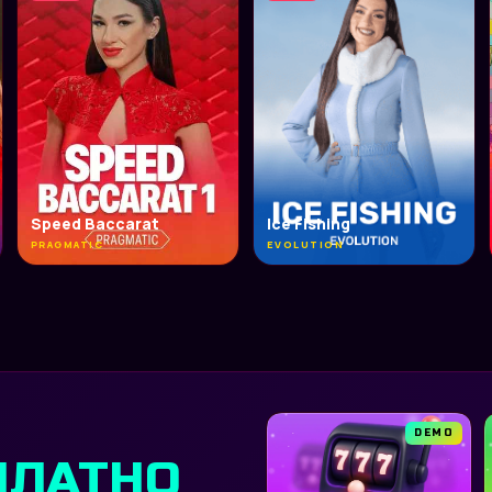
OD
Speed Baccarat
Ice Fishing
PRAGMATIC
EVOLUTION
DEMO
ПЛАТНО