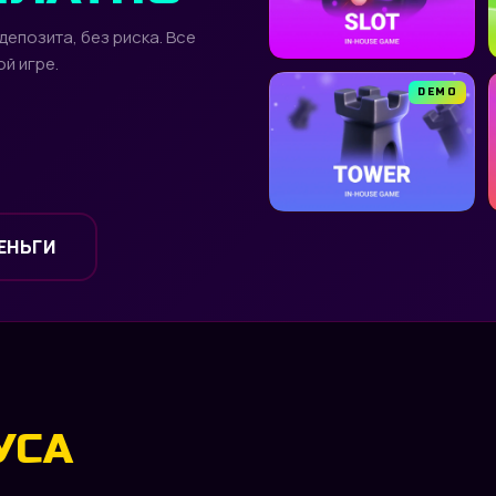
 депозита, без риска. Все
й игре.
DEMO
ЕНЬГИ
УСА