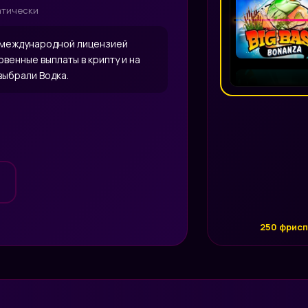
атически
 международной лицензией
овенные выплаты в крипту и на
выбрали Водка.
250 фрис