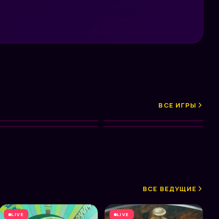
ВСЕ ИГРЫ
Divine Divas
Dreamshock
TOP
Big Win x25
Fab Farm
PLAY’N GO
NETENT
NETENT
PLAY’N GO
ВСЕ ВЕДУЩИЕ
LIVE
LIVE