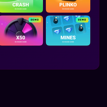
DEMO
DEMO